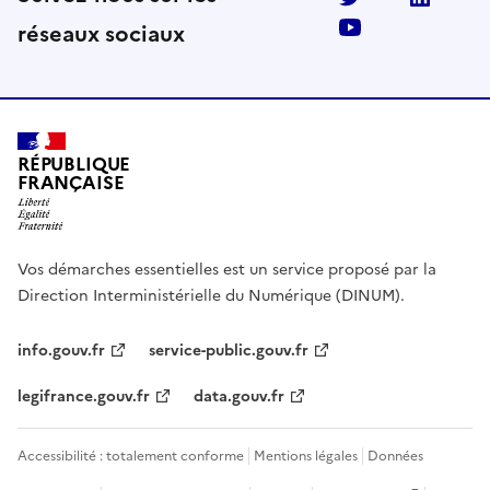
Ac
Ac
réseaux sociaux
cé
cé
Ac
de
de
cé
r
r
de
au
au
r
co
co
au
RÉPUBLIQUE
m
m
FRANÇAISE
co
pt
pt
m
e
e
pt
Tw
Lin
e
Vos démarches essentielles est un service proposé par la
itt
ke
Yo
Direction Interministérielle du Numérique (DINUM).
er
dI
ut
n
ub
info.gouv.fr
service-public.gouv.fr
e
legifrance.gouv.fr
data.gouv.fr
Accessibilité : totalement conforme
Mentions légales
Données